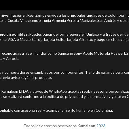
nivel nacional:
Realizamos envíos a las principales ciudades de Colombia i
ena Cúcuta Villavicencio Tunja Armenia Pereira Manizales San Andrés y otros 
go disponibles:
Puedes pagar de forma segura en Unilago y a través de nuest
sa(VISA o MasterCard); Tarjeta Éxito; Tarjeta Alkosto; y pago en efectivo (a
reconocidas a nivel mundial como Samsung Sony Apple Motorola Huawei LG 
a y Asrock.
s y computadores ensamblados por componentes. 1 año de garantía para com
previo aviso según el producto.
 Kamaleon LTDA a través de WhatsApp aceptas recibir asesoría personalizad
os se realizará conforme a la política de privacidad y la normativa vigente en
onfiable con asesoría real y acompañamiento humano en Colombia.
Todos los derechos reservados
Kamaleon
2023