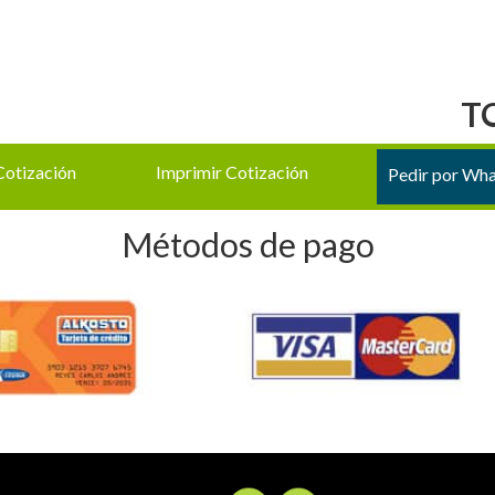
T
Cotización
Imprimir Cotización
Pedir por Wh
Métodos de pago