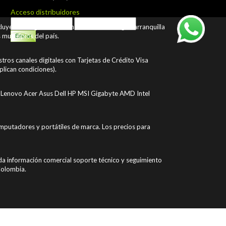
Acceso distribuidores
ncluyendo Bogotá Medellín Cali Bucaramanga Barranquilla
municipios del país.
ros canales digitales con Tarjetas de Crédito Visa
plican condiciones).
Lenovo Acer Asus Dell HP MSI Gigabyte AMD Intel
putadores y portátiles de marca. Los precios para
a información comercial soporte técnico y seguimiento
 Colombia.