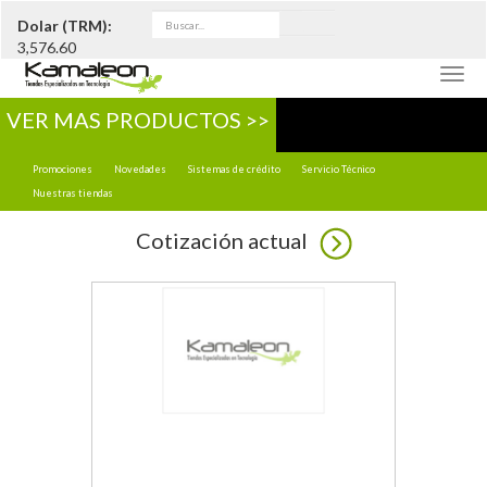
Dolar (TRM):
3,576.60
Togg
navig
VER MAS PRODUCTOS >>
Promociones
Novedades
Sistemas de crédito
Servicio Técnico
Nuestras tiendas
Cotización actual