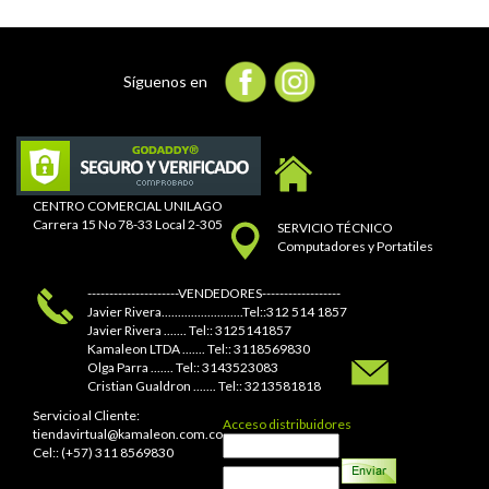
Síguenos en
CENTRO COMERCIAL UNILAGO
Carrera 15 No 78-33 Local 2-305
SERVICIO TÉCNICO
Computadores y Portatiles
---------------------VENDEDORES------------------
Javier Rivera.........................Tel::312 514 1857
Javier Rivera ....... Tel:: 3125141857
Kamaleon LTDA ....... Tel:: 3118569830
Olga Parra ....... Tel:: 3143523083
Cristian Gualdron ....... Tel:: 3213581818
Servicio al Cliente:
Acceso distribuidores
tiendavirtual@kamaleon.com.co
Cel:: (+57) 311 8569830