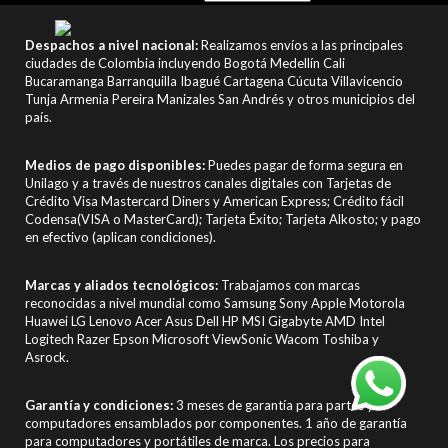
Despachos a nivel nacional:
Realizamos envíos a las principales
ciudades de Colombia incluyendo Bogotá Medellín Cali
Bucaramanga Barranquilla Ibagué Cartagena Cúcuta Villavicencio
Tunja Armenia Pereira Manizales San Andrés y otros municipios del
país.
Medios de pago disponibles:
Puedes pagar de forma segura en
Unilago y a través de nuestros canales digitales con Tarjetas de
Crédito Visa Mastercard Diners y American Express; Crédito fácil
Codensa(VISA o MasterCard); Tarjeta Éxito; Tarjeta Alkosto; y pago
en efectivo (aplican condiciones).
Marcas y aliados tecnológicos:
Trabajamos con marcas
reconocidas a nivel mundial como Samsung Sony Apple Motorola
Huawei LG Lenovo Acer Asus Dell HP MSI Gigabyte AMD Intel
Logitech Razer Epson Microsoft ViewSonic Wacom Toshiba y
Asrock.
Garantía y condiciones:
3 meses de garantía para partes y
computadores ensamblados por componentes. 1 año de garantía
para computadores y portátiles de marca. Los precios para