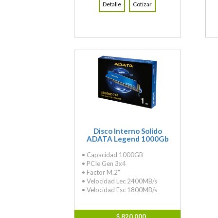
Detalle
Cotizar
Disco Interno Solido
ADATA Legend 1000Gb
• Capacidad 1000GB
• PCIe Gen 3x4
• Factor M.2"
• Velocidad Lec 2400MB/s
• Velocidad Esc 1800MB/s
$ 820,000