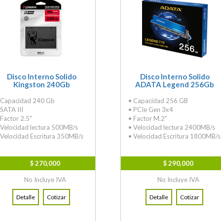
Disco Interno Solido
Disco Interno Solido
Kingston 240Gb
ADATA Legend 256Gb
 Capacidad 240 Gb
• Capacidad 256 GB
 SATA III
• PCIe Gen 3x4
 Factor 2.5"
• Factor M.2"
 Velocidad lectura 500MB/s
• Velocidad lectura 2400MB/s
 Velocidad Escritura 350MB/s
• Velocidad Escritura 1800MB/s
$ 270,000
$ 290,000
No Incluye IVA
No Incluye IVA
Detalle
Cotizar
Detalle
Cotizar