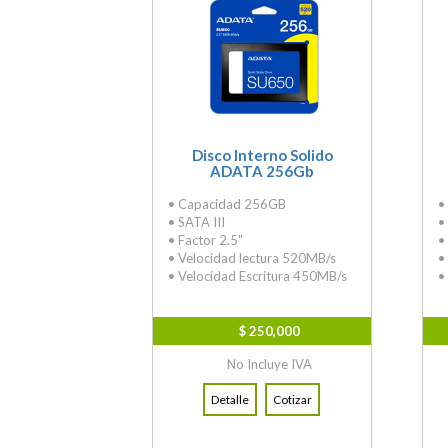
Disco Interno Solido
ADATA 256Gb
• Capacidad 256GB
•
• SATA III
•
• Factor 2.5"
•
• Velocidad lectura 520MB/s
•
• Velocidad Escritura 450MB/s
•
$ 250,000
No Incluye IVA
Detalle
Cotizar