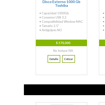
Disco Externo 1000 Gb
Toshiba
• Capacidad 1000Gb
•
• Conexion USB 3.2
•
• Compatibilidad Window MAC
•
• Tamaño 2.5"
•
• Antigolpes NO
•
$ 370,000
No Incluye IVA
Detalle
Cotizar