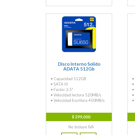
Disco Interno Solido
ADATA 512Gb
• Capacidad 512GB
•
• SATA III
•
• Factor 2.5"
•
• Velocidad lectura 520MB/s
•
• Velocidad Escritura 450MB/s
•
$ 399,000
No Incluye IVA