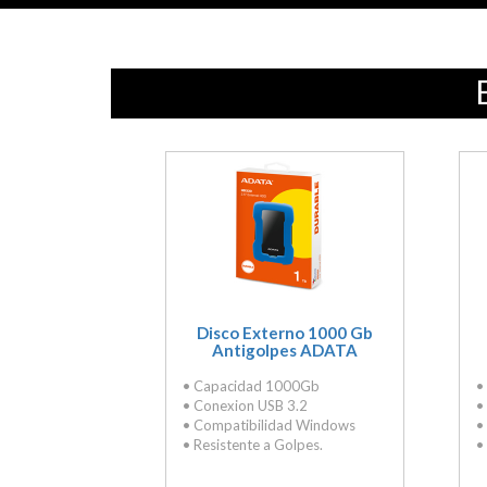
Disco Externo 1000 Gb
Antigolpes ADATA
• Capacidad 1000Gb
•
• Conexion USB 3.2
•
• Compatibilidad Windows
•
• Resistente a Golpes.
•