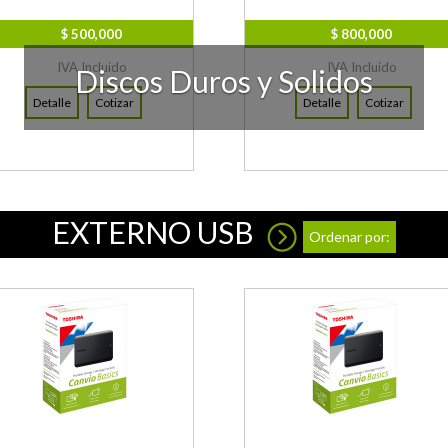
$ 500,000
$ 800,000
IVA Incluido
IVA Incluido
Discos Duros y Solidos
Detalle
Cotizar
Detalle
Cotizar
EXTERNO USB
Ordenar por: