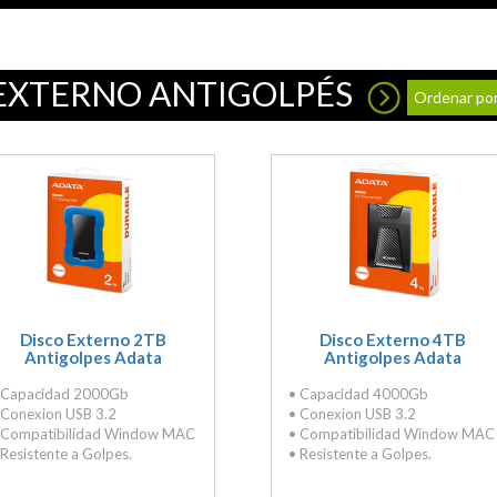
EXTERNO ANTIGOLPÉS
Ordenar por
Disco Externo 2TB
Disco Externo 4TB
Antigolpes Adata
Antigolpes Adata
 Capacidad 2000Gb
• Capacidad 4000Gb
 Conexion USB 3.2
• Conexion USB 3.2
 Compatibilidad Window MAC
• Compatibilidad Window MAC
 Resistente a Golpes.
• Resistente a Golpes.