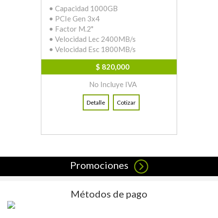
• Capacidad 1000GB
• PCIe Gen 3x4
• Factor M.2"
• Velocidad Lec 2400MB/s
• Velocidad Esc 1800MB/s
$ 820,000
No Incluye IVA
Detalle
Cotizar
Promociones
Métodos de pago