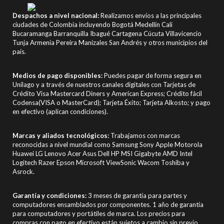
Despachos a nivel nacional:
Realizamos envíos a las principales
ciudades de Colombia incluyendo Bogotá Medellín Cali
Bucaramanga Barranquilla Ibagué Cartagena Cúcuta Villavicencio
Tunja Armenia Pereira Manizales San Andrés y otros municipios del
país.
Medios de pago disponibles:
Puedes pagar de forma segura en
Unilago y a través de nuestros canales digitales con Tarjetas de
Crédito Visa Mastercard Diners y American Express; Crédito fácil
Codensa(VISA o MasterCard); Tarjeta Éxito; Tarjeta Alkosto; y pago
en efectivo (aplican condiciones).
Marcas y aliados tecnológicos:
Trabajamos con marcas
reconocidas a nivel mundial como Samsung Sony Apple Motorola
Huawei LG Lenovo Acer Asus Dell HP MSI Gigabyte AMD Intel
Logitech Razer Epson Microsoft ViewSonic Wacom Toshiba y
Asrock.
Garantía y condiciones:
3 meses de garantía para partes y
computadores ensamblados por componentes. 1 año de garantía
para computadores y portátiles de marca. Los precios para
compras con pago en efectivo están sujetos a cambio sin previo