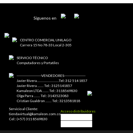
Síguenos en
CENTRO COMERCIAL UNILAGO
Carrera 15 No 78-33 Local 2-305
SERVICIO TÉCNICO
Computadores y Portatiles
---------------------VENDEDORES------------------
Javier Rivera.........................Tel::312 514 1857
Javier Rivera ....... Tel:: 3125141857
Kamaleon LTDA ....... Tel:: 3118569830
Olga Parra ....... Tel:: 3143523083
Cristian Gualdron ....... Tel:: 3213581818
Servicio al Cliente:
Acceso distribuidores
tiendavirtual@kamaleon.com.co
Cel:: (+57) 311 8569830