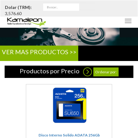
Dolar (TRM):
3,576.60
Togg
navig
VER MAS PRODUCTOS >>
Productos por Precio
Ordenar por:
Disco Interno Solido ADATA 256Gb