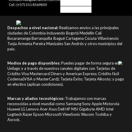
Cel:: (+57) 311 8569830
Despachos a nivel nacional:
Realizamos envíos a las principales
ciudades de Colombia incluyendo Bogotá Medellín Cali
Bucaramanga Barranquilla Ibagué Cartagena Cúcuta Villavicencio
Tunja Armenia Pereira Manizales San Andrés y otros municipios del
país.
Medios de pago disponibles:
Puedes pagar de forma segura en
Unilago y a través de nuestros canales digitales con Tarjetas de
Crédito Visa Mastercard Diners y American Express; Crédito fácil
Codensa(VISA o MasterCard); Tarjeta Éxito; Tarjeta Alkosto; y pago
en efectivo (aplican condiciones).
Marcas y aliados tecnológicos:
Trabajamos con marcas
reconocidas a nivel mundial como Samsung Sony Apple Motorola
Huawei LG Lenovo Acer Asus Dell HP MSI Gigabyte AMD Intel
Logitech Razer Epson Microsoft ViewSonic Wacom Toshiba y
Asrock.