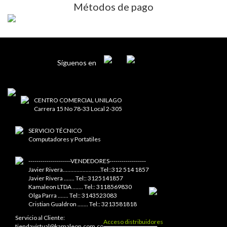
Métodos de pago
Síguenos en
CENTRO COMERCIAL UNILAGO
Carrera 15 No 78-33 Local 2-305
SERVICIO TÉCNICO
Computadores y Portatiles
---------------------VENDEDORES------------------
Javier Rivera.........................Tel::312 514 1857
Javier Rivera ....... Tel:: 3125141857
Kamaleon LTDA ....... Tel:: 3118569830
Olga Parra ....... Tel:: 3143523083
Cristian Gualdron ....... Tel:: 3213581818
Servicio al Cliente:
Acceso distribuidores
tiendavirtual@kamaleon.com.co