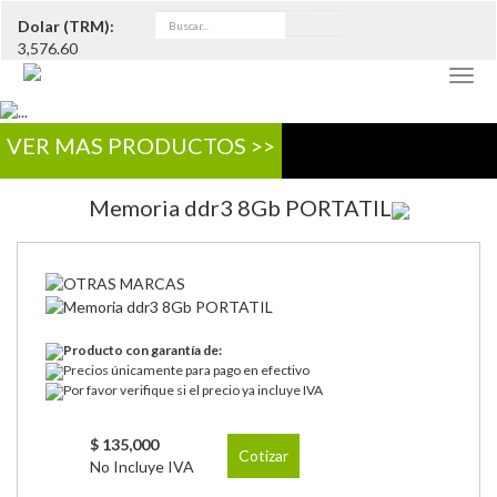
Dolar (TRM):
3,576.60
Togg
navig
VER MAS PRODUCTOS >>
Memoria ddr3 8Gb PORTATIL
Producto con garantía de:
Precios únicamente para pago en efectivo
Por favor verifique si el precio ya incluye IVA
$ 135,000
Cotizar
No Incluye IVA