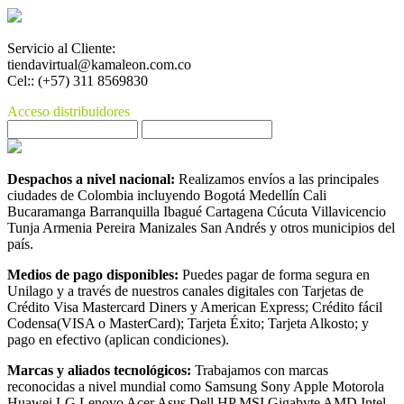
Servicio al Cliente:
tiendavirtual@kamaleon.com.co
Cel:: (+57) 311 8569830
Acceso distribuidores
Despachos a nivel nacional:
Realizamos envíos a las principales
ciudades de Colombia incluyendo Bogotá Medellín Cali
Bucaramanga Barranquilla Ibagué Cartagena Cúcuta Villavicencio
Tunja Armenia Pereira Manizales San Andrés y otros municipios del
país.
Medios de pago disponibles:
Puedes pagar de forma segura en
Unilago y a través de nuestros canales digitales con Tarjetas de
Crédito Visa Mastercard Diners y American Express; Crédito fácil
Codensa(VISA o MasterCard); Tarjeta Éxito; Tarjeta Alkosto; y
pago en efectivo (aplican condiciones).
Marcas y aliados tecnológicos:
Trabajamos con marcas
reconocidas a nivel mundial como Samsung Sony Apple Motorola
Huawei LG Lenovo Acer Asus Dell HP MSI Gigabyte AMD Intel