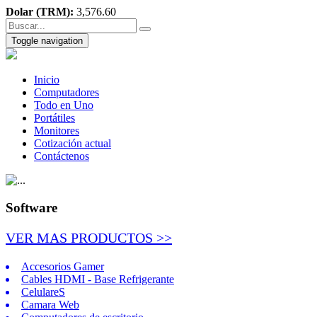
Dolar (TRM):
3,576.60
Toggle navigation
Inicio
Computadores
Todo en Uno
Portátiles
Monitores
Cotización actual
Contáctenos
Software
VER MAS PRODUCTOS >>
Accesorios Gamer
Cables HDMI - Base Refrigerante
CelulareS
Camara Web