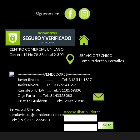
Síguenos en
CENTRO COMERCIAL UNILAGO
Carrera 15 No 78-33 Local 2-305
SERVICIO TÉCNICO
Computadores y Portatiles
---------------------VENDEDORES------------------
Javier Rivera.........................Tel::312 514 1857
Javier Rivera ....... Tel:: 3125141857
Kamaleon LTDA ....... Tel:: 3118569830
Olga Parra ....... Tel:: 3143523083
Cristian Gualdron ....... Tel:: 3213581818
Servicio al Cliente:
Acceso distribuidores
tiendavirtual@kamaleon.com.co
Cel:: (+57) 311 8569830