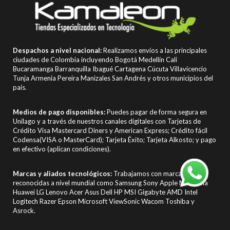
Despachos a nivel nacional:
Realizamos envíos a las principales
ciudades de Colombia incluyendo Bogotá Medellín Cali
Bucaramanga Barranquilla Ibagué Cartagena Cúcuta Villavicencio
Tunja Armenia Pereira Manizales San Andrés y otros municipios del
país.
Medios de pago disponibles:
Puedes pagar de forma segura en
Unilago y a través de nuestros canales digitales con Tarjetas de
Crédito Visa Mastercard Diners y American Express; Crédito fácil
Codensa(VISA o MasterCard); Tarjeta Éxito; Tarjeta Alkosto; y pago
en efectivo (aplican condiciones).
Marcas y aliados tecnológicos:
Trabajamos con marcas
reconocidas a nivel mundial como Samsung Sony Apple Motorola
Huawei LG Lenovo Acer Asus Dell HP MSI Gigabyte AMD Intel
Logitech Razer Epson Microsoft ViewSonic Wacom Toshiba y
Asrock.