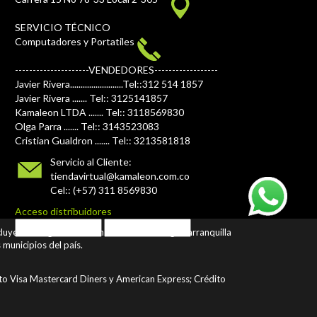
SERVICIO TÉCNICO
Computadores y Portatiles
---------------------VENDEDORES------------------
Javier Rivera.........................Tel::312 514 1857
Javier Rivera ....... Tel:: 3125141857
Kamaleon LTDA ....... Tel:: 3118569830
Olga Parra ....... Tel:: 3143523083
Cristian Gualdron ....... Tel:: 3213581818
Servicio al Cliente:
tiendavirtual@kamaleon.com.co
Cel:: (+57) 311 8569830
Acceso distribuidores
ncluyendo Bogotá Medellín Cali Bucaramanga Barranquilla
municipios del país.
ito Visa Mastercard Diners y American Express; Crédito