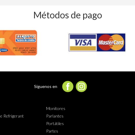
Métodos de pago
Síguenos en
Monitores
e Refrigerant
Parlantes
Portátiles
Partes