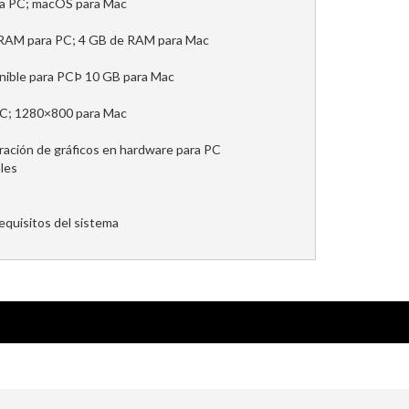
a PC; macOS para Mac
de RAM para PC; 4 GB de RAM para Mac
onible para PCÞ 10 GB para Mac
PC; 1280×800 para Mac
eración de gráficos en hardware para PC
ales
requisitos del sistema