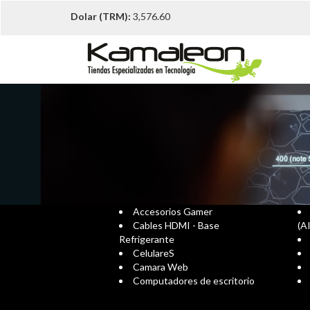
Dolar (TRM):
3,576.60
Accesorios Gamer
Cables HDMI - Base
(A
Refrigerante
CelulareS
Camara Web
Computadores de escritorio