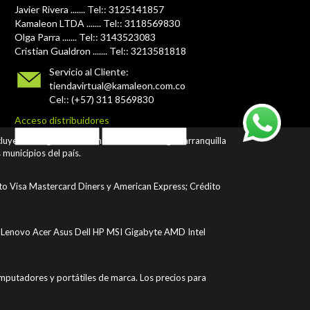
Javier Rivera ....... Tel:: 3125141857
Kamaleon LTDA ....... Tel:: 3118569830
Olga Parra ....... Tel:: 3143523083
Cristian Gualdron ....... Tel:: 3213581818
Servicio al Cliente:
tiendavirtual@kamaleon.com.co
Cel:: (+57) 311 8569830
Acceso distribuidores
ncluyendo Bogotá Medellín Cali Bucaramanga Barranquilla
municipios del país.
ito Visa Mastercard Diners y American Express; Crédito
Lenovo Acer Asus Dell HP MSI Gigabyte AMD Intel
putadores y portátiles de marca. Los precios para