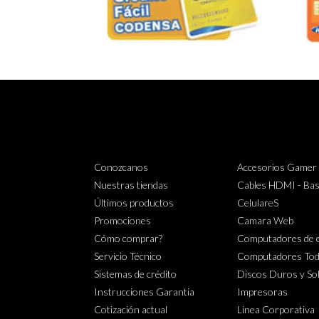
Conozcanos
Accesorios Gamer
Nuestras tiendas
Cables HDMI - Bas
Últimos productos
CelulareS
Promociones
Camara Web
Cómo comprar?
Computadores de e
Servicio Técnico
Computadores Tod
Sistemas de crédito
Discos Duros y So
Instrucciones Garantia
Impresoras
Cotización actual
Linea Corporativa