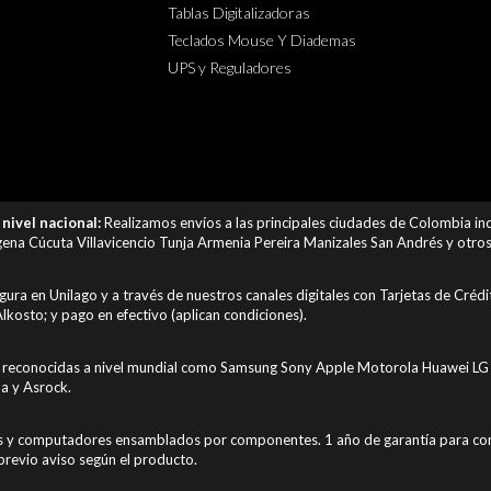
Tablas Digitalizadoras
Teclados Mouse Y Diademas
UPS y Reguladores
nivel nacional:
Realizamos envíos a las principales ciudades de Colombia i
ena Cúcuta Villavicencio Tunja Armenia Pereira Manizales San Andrés y otros 
ra en Unilago y a través de nuestros canales digitales con Tarjetas de Créd
lkosto; y pago en efectivo (aplican condiciones).
reconocidas a nivel mundial como Samsung Sony Apple Motorola Huawei LG 
a y Asrock.
s y computadores ensamblados por componentes. 1 año de garantía para com
previo aviso según el producto.