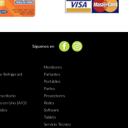
Síguenos en
Monitores
e Refrigerant
Parlantes
Portátiles
Partes
scritorio
Proyectores
o en Uno (AIO)
Redes
lidos
Software
Tablets
Servicio Técnico